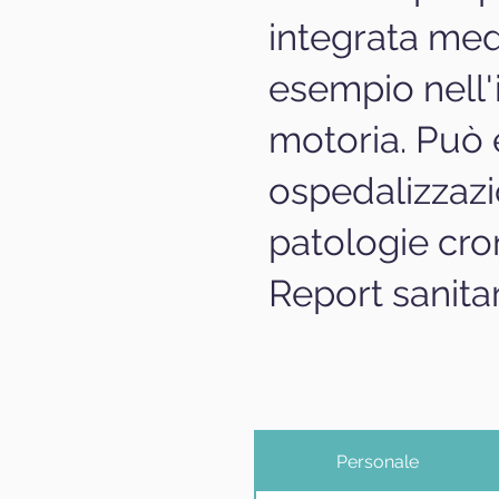
integrata medi
esempio nell'i
motoria. Può 
ospedalizzazi
patologie cro
Report sanita
Personale