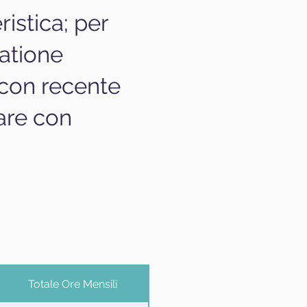
istica; per
latione
 con recente
are con
Totale Ore Mensili