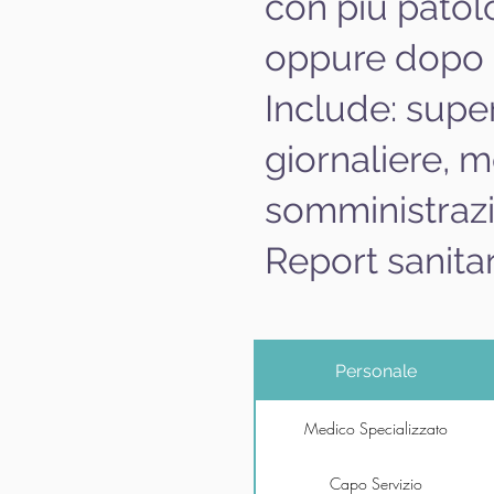
con più patolo
oppure dopo 
Include: super
giornaliere, 
somministrazi
Report sanita
Personale
Medico Specializzato
Capo Servizio