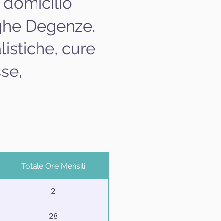
o domicilio
ghe Degenze.
listiche, cure
se,
Totale Ore Mensili
2
28