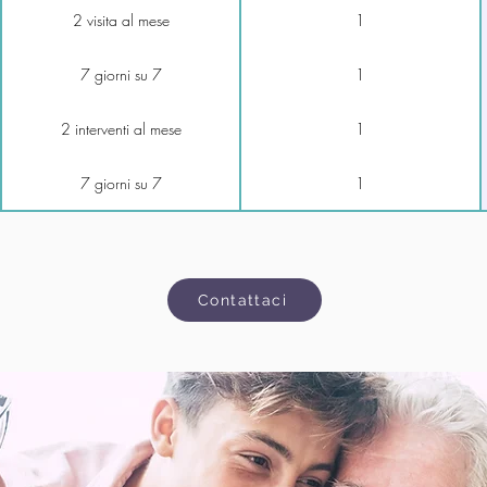
2 visita al mese
1
7 giorni su 7
1
2 interventi al mese
1
7 giorni su 7
1
Contattaci