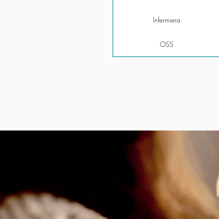
Infermiera
OSS