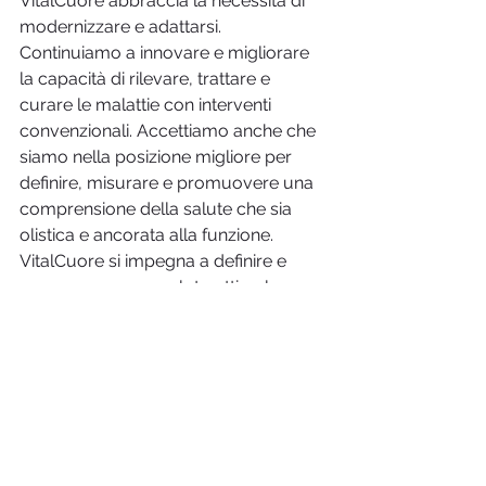
VitalCuore abbraccia la necessità di 
modernizzare e adattarsi. 
Continuiamo a innovare e migliorare 
la capacità di rilevare, trattare e 
curare le malattie con interventi 
convenzionali. Accettiamo anche che 
siamo nella posizione migliore per 
definire, misurare e promuovere una 
comprensione della salute che sia 
olistica e ancorata alla funzione. 
VitalCuore si impegna a definire e 
promuovere una salute ottimale e a 
comprendere e applicare meglio le 
intuizioni dei fattori di salute non 
convenzionali. Fondamentalmente 
riconosciamo questo potere.