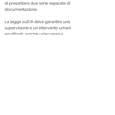
di presentare due serie separate di 
documentazione.
La legge sull'IA deve garantire una 
supervisione e un intervento umani 
equilibrati, poiché un'eccessiva 
interferenza umana e una mancanza 
di comprensione dei fattori umani 
potrebbero avere un impatto 
negativo sul rapporto beneficio-
rischio dei dispositivi medici.
Soprattutto, vengono imposti requisiti 
contrastanti in materia di valutazione 
della conformità, sistemi di gestione 
della qualità, autorità di notifica e 
organismi notificati. Tutti questi 
elementi sono già regolamentati 
dall'MDR / IVDR, che rischia di creare 