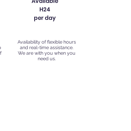
Available
H24
per day
Availability of flexible hours
o
and real-time assistance.
f
We are with you when you
need us.