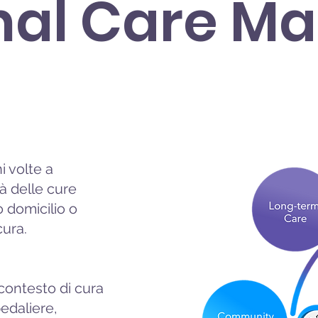
onal Care 
i volte a
tà delle cure
o domicilio o
 cura.
contesto di cura
pedaliere,