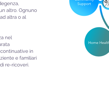
 degenza,
a un altro. Ognuno
ad altra o al
za nel
urata
continuative in
iente e familiari
i re-ricoveri.