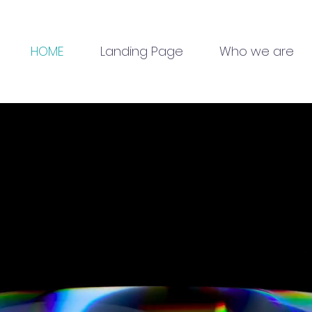
HOME
Landing Page
Who we are