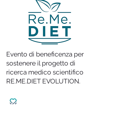
Evento di beneficenza per
sostenere il progetto di
ricerca medico scientifico
RE.ME.DIET EVOLUTION.
VitalCuore Srl
Via Giulio Corrado Venini, 1
20127 Milan (MI)
VAT number
11327550965
&nbsp;
CF11327550965